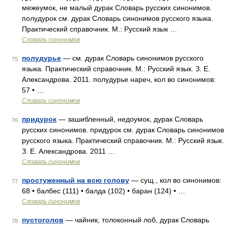
межеумок, не малый дурак Словарь русских синонимов.
полудурок см. дурак Словарь синонимов русского языка.
Практический справочник. М.: Русский язык …
Словарь синонимов
полудурье
— см. дурак Словарь синонимов русского
75
языка. Практический справочник. М.: Русский язык. З. Е.
Александрова. 2011. полудурье нареч, кол во синонимов:
57 • …
Словарь синонимов
придурок
— зашибленный, недоумок, дурак Словарь
76
русских синонимов. придурок см. дурак Словарь синонимов
русского языка. Практический справочник. М.: Русский язык.
З. Е. Александрова. 2011 …
Словарь синонимов
простуженный на всю голову
— сущ., кол во синонимов:
77
68 • балбес (111) • балда (102) • баран (124) • …
Словарь синонимов
пустоголов
— чайник, толоконный лоб, дурак Словарь
78