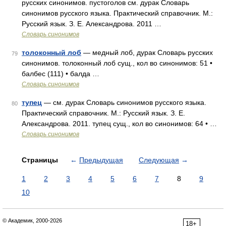
русских синонимов. пустоголов см. дурак Словарь
синонимов русского языка. Практический справочник. М.:
Русский язык. З. Е. Александрова. 2011 …
Словарь синонимов
толоконный лоб
— медный лоб, дурак Словарь русских
79
синонимов. толоконный лоб сущ., кол во синонимов: 51 •
балбес (111) • балда …
Словарь синонимов
тупец
— см. дурак Словарь синонимов русского языка.
80
Практический справочник. М.: Русский язык. З. Е.
Александрова. 2011. тупец сущ., кол во синонимов: 64 • …
Словарь синонимов
Страницы
←
Предыдущая
Следующая
→
1
2
3
4
5
6
7
8
9
10
© Академик, 2000-2026
18+