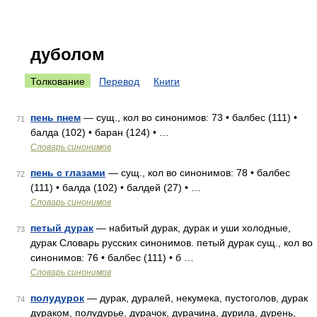
дуболом
Толкование
Перевод
Книги
пень пнем
— сущ., кол во синонимов: 73 • балбес (111) •
71
балда (102) • баран (124) • …
Словарь синонимов
пень с глазами
— сущ., кол во синонимов: 78 • балбес
72
(111) • балда (102) • балдей (27) • …
Словарь синонимов
петый дурак
— набитый дурак, дурак и уши холодные,
73
дурак Словарь русских синонимов. петый дурак сущ., кол во
синонимов: 76 • балбес (111) • б …
Словарь синонимов
полудурок
— дурак, дуралей, некумека, пустоголов, дурак
74
дураком, полудурье, дурачок, дурачина, дурила, дурень,